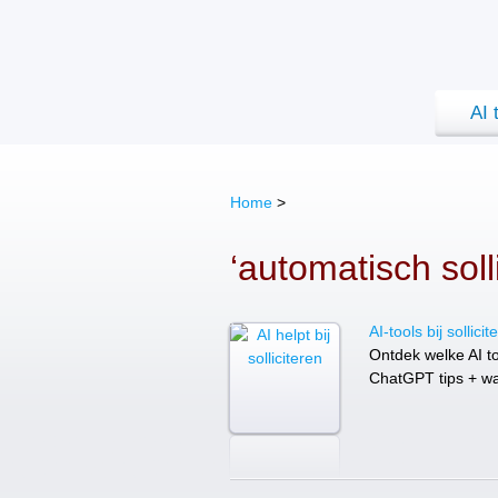
AI 
Home
>
‘automatisch soll
AI-tools bij sollici
Ontdek welke AI too
ChatGPT tips + wa