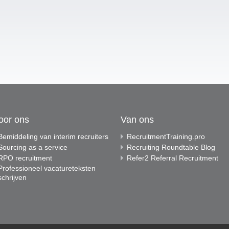
oor ons
Van ons
Bemiddeling van interim recruiters
RecruitmentTraining.pro
Sourcing as a service
Recruiting Roundtable Blog
RPO recruitment
Refer2 Referral Recruitment
Professioneel vacatureteksten
schrijven