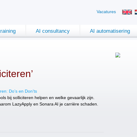
Vacatures
training
AI consultancy
AI automatisering
iciteren’
teren: Do’s en Don’ts
ls bij solliciteren helpen en welke gevaarlijk zijn.
arom LazyApply en Sonara AI je carrière schaden.