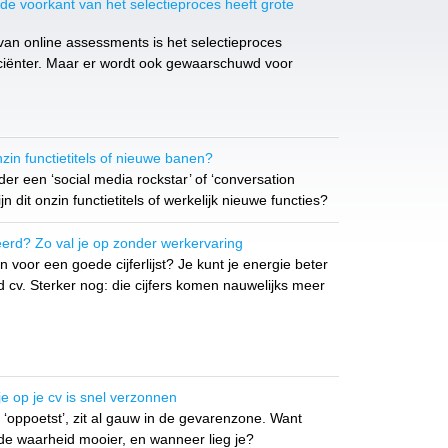
de voorkant van het selectieproces heeft grote
van online assessments is het selectieproces
ficiënter. Maar er wordt ook gewaarschuwd voor
zin functietitels of nieuwe banen?
er een ‘social media rockstar’ of ‘conversation
 dit onzin functietitels of werkelijk nieuwe functies?
erd? Zo val je op zonder werkervaring
 voor een goede cijferlijst? Je kunt je energie beter
 cv. Sterker nog: die cijfers komen nauwelijks meer
e op je cv is snel verzonnen
v ‘oppoetst’, zit al gauw in de gevarenzone. Want
e waarheid mooier, en wanneer lieg je?