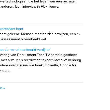
we technologieën die het leven van een recruiter
randeren. Een interview in Flexnieuws.
nteressant bent
e hebt geleerd. Mensen moeten zich bewijzen, een cv
ne assessment bijvoorbeeld wel.
an de recruitmentmarkt verrijken’
evering van Recruitment Tech TV spreekt gastheer
met auteur en recruitment-expert Jacco Valkenburg.
andere over zijn nieuwe boek, LinkedIn, Google for
nt 3.0.
en »