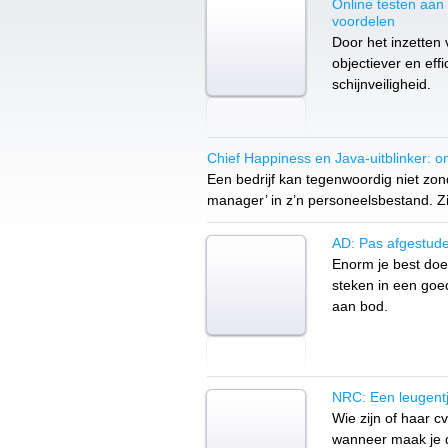
Online testen aan 
voordelen
Door het inzetten 
objectiever en ef
schijnveiligheid.
Chief Happiness en Java-uitblinker: on
Een bedrijf kan tegenwoordig niet zond
manager’ in z’n personeelsbestand. Zijn
AD: Pas afgestude
Enorm je best doen
steken in een goed
aan bod.
NRC: Een leugentj
Wie zijn of haar c
wanneer maak je d