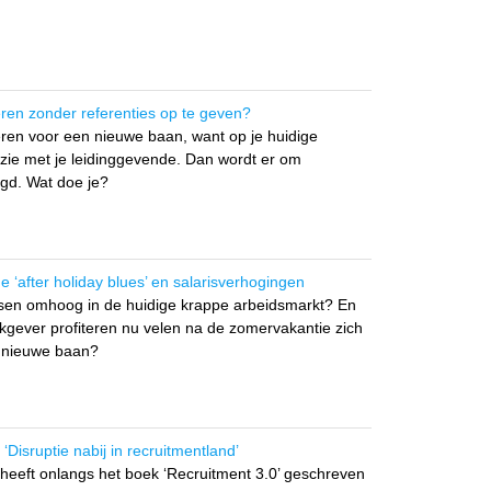
teren zonder referenties op te geven?
citeren voor een nieuwe baan, want op je huidige
uzie met je leidinggevende. Dan wordt er om
agd. Wat doe je?
 ‘after holiday blues’ en salarisverhogingen
sen omhoog in de huidige krappe arbeidsmarkt? En
rkgever profiteren nu velen na de zomervakantie zich
n nieuwe baan?
‘Disruptie nabij in recruitmentland’
heeft onlangs het boek ‘Recruitment 3.0’ geschreven