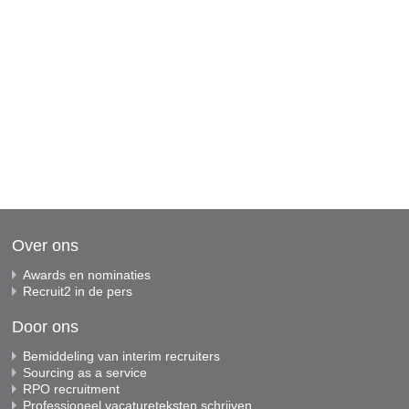
Over ons
Awards en nominaties
Recruit2 in de pers
Door ons
Bemiddeling van interim recruiters
Sourcing as a service
RPO recruitment
Professioneel vacatureteksten schrijven