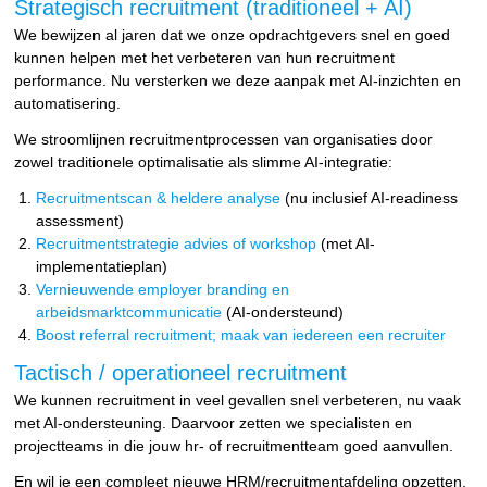
Strategisch recruitment (traditioneel + AI)
We bewijzen al jaren dat we onze opdrachtgevers snel en goed
kunnen helpen met het verbeteren van hun recruitment
performance. Nu versterken we deze aanpak met AI-inzichten en
automatisering.
We stroomlijnen recruitmentprocessen van organisaties door
zowel traditionele optimalisatie als slimme AI-integratie:
Recruitmentscan & heldere analyse
(nu inclusief AI-readiness
assessment)
Recruitmentstrategie advies of workshop
(met AI-
implementatieplan)
Vernieuwende employer branding en
arbeidsmarktcommunicatie
(AI-ondersteund)
Boost referral recruitment; maak van iedereen een recruiter
Tactisch / operationeel recruitment
We kunnen recruitment in veel gevallen snel verbeteren, nu vaak
met AI-ondersteuning. Daarvoor zetten we specialisten en
projectteams in die jouw hr- of recruitmentteam goed aanvullen.
En wil je een compleet nieuwe HRM/recruitmentafdeling opzetten,