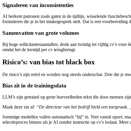
Signaleren van inconsistenties
AI herkent patronen zoals gaten in de tijdlijn, wisselende functiebes
formuleren die je in het intakegesprek stelt. Dat is een voorbereiding
Samenvatten van grote volumes
Bij hoge sollicitantenaantallen, denk aan twintig tot vijftig cv’s voor
omdat het de leestijd per cv terugbrengt.
Risico’s: van bias tot black box
De risico’s zijn reëel en worden nog steeds onderschat. Drie die je m
Bias zit in de trainingsdata
LLM’s zijn getraind op grote hoeveelheden tekst die door mensen zijn
Maak deze zin af:
“De directeur van het bedrijf hield een toespraak. 
Sommige modellen vullen automatisch “hij” in. Niet vanuit opzet, maa
selectieproces binnen als je AI zonder instructie op cv’s loslaat. Meer