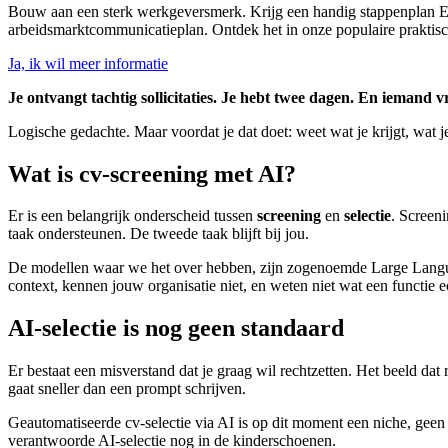
Bouw aan een sterk werkgeversmerk. Krijg een handig stappenplan E
arbeidsmarktcommunicatieplan. Ontdek het in onze populaire praktisch
Ja, ik wil meer informatie
Je ontvangt tachtig sollicitaties. Je hebt twee dagen. En iemand v
Logische gedachte. Maar voordat je dat doet: weet wat je krijgt, wat je
Wat is cv-screening met AI?
Er is een belangrijk onderscheid tussen
screening
en
selectie
. Screeni
taak ondersteunen. De tweede taak blijft bij jou.
De modellen waar we het over hebben, zijn zogenoemde Large Languag
context, kennen jouw organisatie niet, en weten niet wat een functie echt
AI-selectie is nog geen standaard
Er bestaat een misverstand dat je graag wil rechtzetten. Het beeld dat re
gaat sneller dan een prompt schrijven.
Geautomatiseerde cv-selectie via AI is op dit moment een niche, geen
verantwoorde AI-selectie nog in de kinderschoenen.