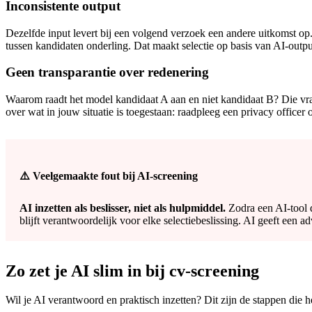
Inconsistente output
Dezelfde input levert bij een volgend verzoek een andere uitkomst op.
tussen kandidaten onderling. Dat maakt selectie op basis van AI-outpu
Geen transparantie over redenering
Waarom raadt het model kandidaat A aan en niet kandidaat B? Die vraag
over wat in jouw situatie is toegestaan: raadpleeg een privacy officer of
⚠️ Veelgemaakte fout bij AI-screening
AI inzetten als beslisser, niet als hulpmiddel.
Zodra een AI-tool de
blijft verantwoordelijk voor elke selectiebeslissing. AI geeft een adv
Zo zet je AI slim in bij cv-screening
Wil je AI verantwoord en praktisch inzetten? Dit zijn de stappen die h