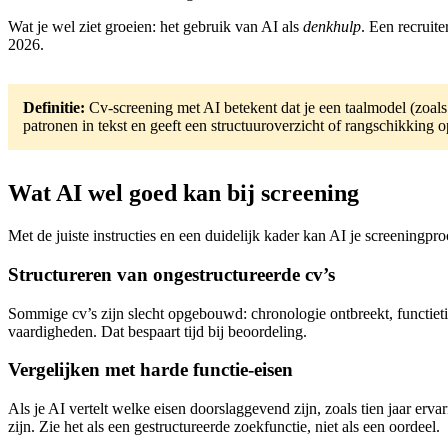
Wat je wel ziet groeien: het gebruik van AI als
denkhulp
. Een recruite
2026.
Definitie:
Cv-screening met AI betekent dat je een taalmodel (zoals
patronen in tekst en geeft een structuuroverzicht of rangschikking o
Wat AI wel goed kan bij screening
Met de juiste instructies en een duidelijk kader kan AI je screeningpr
Structureren van ongestructureerde cv’s
Sommige cv’s zijn slecht opgebouwd: chronologie ontbreekt, functietit
vaardigheden. Dat bespaart tijd bij beoordeling.
Vergelijken met harde functie-eisen
Als je AI vertelt welke eisen doorslaggevend zijn, zoals tien jaar erva
zijn. Zie het als een gestructureerde zoekfunctie, niet als een oordeel.