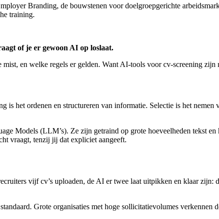
mployer Branding, de bouwstenen voor doelgroepgerichte arbeidsmark
e training.
raagt of je er gewoon AI op loslaat.
 mist, en welke regels er gelden. Want AI-tools voor cv-screening zijn n
ng is het ordenen en structureren van informatie. Selectie is het nemen v
e Models (LLM’s). Ze zijn getraind op grote hoeveelheden tekst en h
 vraagt, tenzij jij dat expliciet aangeeft.
cruiters vijf cv’s uploaden, de AI er twee laat uitpikken en klaar zijn: da
 standaard. Grote organisaties met hoge sollicitatievolumes verkennen 