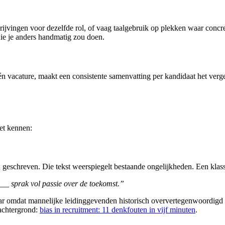
chrijvingen voor dezelfde rol, of vaag taalgebruik op plekken waar con
 die je anders handmatig zou doen.
 één vacature, maakt een consistente samenvatting per kandidaat het verg
oet kennen:
 geschreven. Die tekst weerspiegelt bestaande ongelijkheden. Een klas
___ sprak vol passie over de toekomst.”
r omdat mannelijke leidinggevenden historisch oververtegenwoordigd zi
 achtergrond:
bias in recruitment: 11 denkfouten in vijf minuten
.