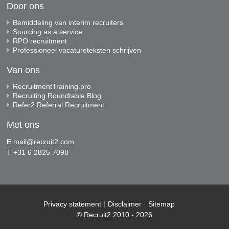
Door ons
Bemiddeling van interim recruiters
Sourcing as a service
RPO recruitment
Professioneel vacatureteksten schrijven
Van ons
RecruitmentTraining.pro
Recruiting Roundtable Blog
Refer2 Referral Recruitment
Met ons
E
mail@recruit2.com
T +31 6 2825 7098
Privacy statement
Disclaimer
Sitemap
© Recruit2 2010 - 2026