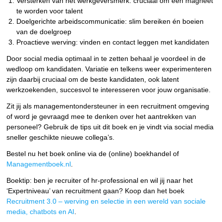
Versterken van het werkgeversmerk: cruciaal om een magneet
te worden voor talent
Doelgerichte arbeidscommunicatie: slim bereiken én boeien
van de doelgroep
Proactieve werving: vinden en contact leggen met kandidaten
Door social media optimaal in te zetten behaal je voordeel in de
wedloop om kandidaten. Variatie en telkens weer experimenteren
zijn daarbij cruciaal om de beste kandidaten, ook latent
werkzoekenden, succesvol te interesseren voor jouw organisatie.
Zit jij als managementondersteuner in een recruitment omgeving
of word je gevraagd mee te denken over het aantrekken van
personeel? Gebruik de tips uit dit boek en je vindt via social media
sneller geschikte nieuwe collega’s.
Bestel nu het boek online via de (online) boekhandel of
Managementboek.nl
.
Boektip: ben je recruiter of hr-professional en wil jij naar het
‘Expertniveau’ van recruitment gaan? Koop dan het boek
Recruitment 3.0 – werving en selectie in een wereld van sociale
media, chatbots en AI
.