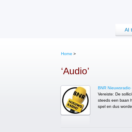
AI 
Home
>
‘Audio’
BNR Nieuwsradio o
Vereiste: De solli
steeds een baan h
spel en dus worde