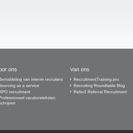
oor ons
Van ons
Bemiddeling van interim recruiters
RecruitmentTraining.pro
Sourcing as a service
Recruiting Roundtable Blog
RPO recruitment
Refer2 Referral Recruitment
Professioneel vacatureteksten
schrijven