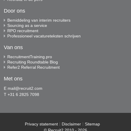
Door ons
Bemiddeling van interim recruiters
Sourcing as a service
RPO recruitment
Professioneel vacatureteksten schrijven
Van ons
RecruitmentTraining.pro
Recruiting Roundtable Blog
Refer2 Referral Recruitment
Met ons
E
mail@recruit2.com
T +31 6 2825 7098
Privacy statement
Disclaimer
Sitemap
© Recruit2 2010 - 2026