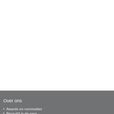
Over ons
Awards en nominaties
Recruit2 in de pers