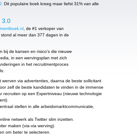
0.
Dit populaire boek kreeg maar liefst 31% van alle
 3.0
mentboek.nl
, de #1 verkoper van
stond al meer dan 377 dagen in de
an bij de kansen en risico’s die nieuwe
media, in een wervingsplan met zich
nderingen in het recruitmentproces
ls:
t werven via advertenties, daarna de beste sollicitant
 door zelf de beste kandidaten te vinden in de immense
r recruiten op een Expertniveau (nieuwe technologie
ent).
centraal stellen in alle arbeidsmarktcommunicatie,
line netwerk als Twitter slim inzetten.
iter maken (via-via werving).
en om beter te selecteren.