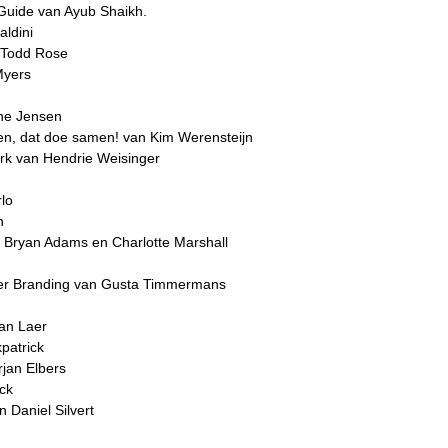
Guide van Ayub Shaikh.
aldini
 Todd Rose
Myers
ine Jensen
een, dat doe samen! van Kim Werensteijn
erk van Hendrie Weisinger
rlo
n
 Bryan Adams en Charlotte Marshall
er Branding van Gusta Timmermans
an Laer
patrick
jan Elbers
ck
 Daniel Silvert