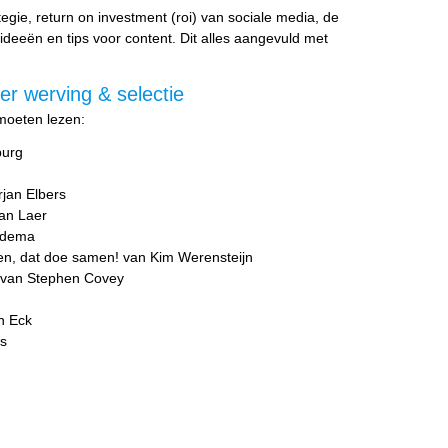
tegie, return on investment (roi) van sociale media, de
 ideeën en tips voor content. Dit alles aangevuld met
er werving & selectie
 moeten lezen:
burg
jan Elbers
an Laer
adema
een, dat doe samen! van Kim Werensteijn
le van Stephen Covey
n Eck
s