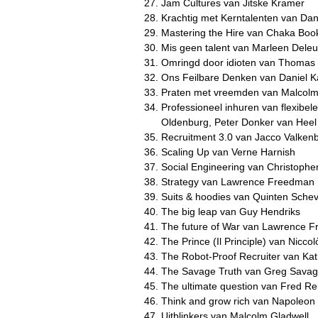
Jam Cultures van Jitske Kramer
Krachtig met Kerntalenten van Dani
Mastering the Hire van Chaka Boo
Mis geen talent van Marleen Dele
Omringd door idioten van Thomas 
Ons Feilbare Denken van Daniel
Praten met vreemden van Malcolm
Professioneel inhuren van flexibel
Oldenburg, Peter Donker van Heel
Recruitment 3.0 van Jacco Valken
Scaling Up van Verne Harnish
Social Engineering van Christoph
Strategy van Lawrence Freedman
Suits & hoodies van Quinten Schev
The big leap van Guy Hendriks
The future of War van Lawrence 
The Prince (Il Principle) van Niccol
The Robot-Proof Recruiter van Katr
The Savage Truth van Greg Sava
The ultimate question van Fred Re
Think and grow rich van Napoleon H
Uitblinkers van Malcolm Gladwell