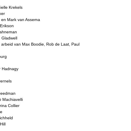
elle Krekels
ker
u en Mark van Assema
Erikson
 Kahneman
 Gladwell
e arbeid van Max Boodie, Rob de Laat, Paul
burg
er Hadnagy
ernels
Freedman
ò Machiavelli
ina Collier
ge
ichheld
ill