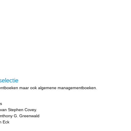
electie
uitmentboeken maar ook algemene managementboeken.
s
e van Stephen Covey.
 Anthony G. Greenwald
n Eck