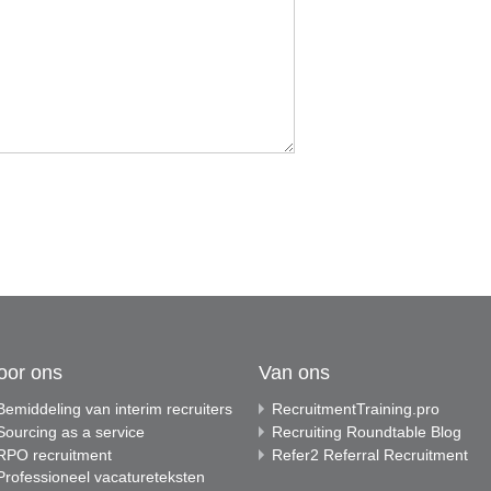
oor ons
Van ons
Bemiddeling van interim recruiters
RecruitmentTraining.pro
Sourcing as a service
Recruiting Roundtable Blog
RPO recruitment
Refer2 Referral Recruitment
Professioneel vacatureteksten