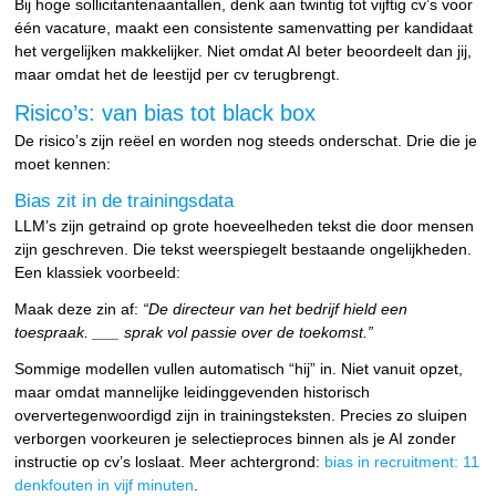
Bij hoge sollicitantenaantallen, denk aan twintig tot vijftig cv’s voor
één vacature, maakt een consistente samenvatting per kandidaat
het vergelijken makkelijker. Niet omdat AI beter beoordeelt dan jij,
maar omdat het de leestijd per cv terugbrengt.
Risico’s: van bias tot black box
De risico’s zijn reëel en worden nog steeds onderschat. Drie die je
moet kennen:
Bias zit in de trainingsdata
LLM’s zijn getraind op grote hoeveelheden tekst die door mensen
zijn geschreven. Die tekst weerspiegelt bestaande ongelijkheden.
Een klassiek voorbeeld:
Maak deze zin af:
“De directeur van het bedrijf hield een
toespraak. ___ sprak vol passie over de toekomst.”
Sommige modellen vullen automatisch “hij” in. Niet vanuit opzet,
maar omdat mannelijke leidinggevenden historisch
oververtegenwoordigd zijn in trainingsteksten. Precies zo sluipen
verborgen voorkeuren je selectieproces binnen als je AI zonder
instructie op cv’s loslaat. Meer achtergrond:
bias in recruitment: 11
denkfouten in vijf minuten
.