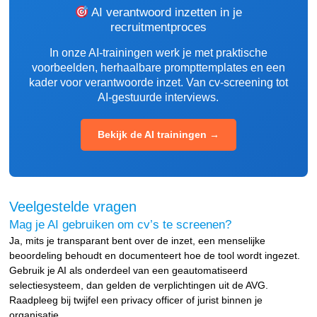
AI verantwoord inzetten in je
recruitmentproces
In onze AI-trainingen werk je met praktische
voorbeelden, herhaalbare prompttemplates en een
kader voor verantwoorde inzet. Van cv-screening tot
AI-gestuurde interviews.
Bekijk de AI trainingen →
Veelgestelde vragen
Mag je AI gebruiken om cv’s te screenen?
Ja, mits je transparant bent over de inzet, een menselijke
beoordeling behoudt en documenteert hoe de tool wordt ingezet.
Gebruik je AI als onderdeel van een geautomatiseerd
selectiesysteem, dan gelden de verplichtingen uit de AVG.
Raadpleeg bij twijfel een privacy officer of jurist binnen je
organisatie.