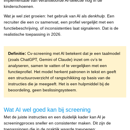
implementatie van verantwoorde AI-selectie nog in de
kinderschoenen.
Wat je wel ziet groeien: het gebruik van AI als
denkhulp
. Een
recruiter die een cv samenvat, een profiel vergelijkt met een
functiebeschrijving, of inconsistenties laat signaleren. Dat is de
realistische toepassing in 2026.
Definitie:
Cv-screening met AI betekent dat je een taalmodel
(zoals ChatGPT, Gemini of Claude) inzet om cv’s te
analyseren, samen te vatten of te vergelijken met een
functieprofiel. Het model herkent patronen in tekst en geeft
een structuuroverzicht of rangschikking op basis van de
instructies die je meegeeft. Het is een hulpmiddel bij de
beoordeling, geen beslissingsysteem.
Wat AI wel goed kan bij screening
Met de juiste instructies en een duidelijk kader kan AI je
screeningproces sneller en consistenter maken. Dit zijn de
toepassingen die in de praktijk waarde toevoegen: