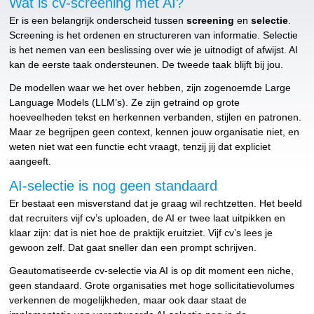
Wat is cv-screening met AI?
Er is een belangrijk onderscheid tussen
screening
en
selectie
.
Screening is het ordenen en structureren van informatie. Selectie
is het nemen van een beslissing over wie je uitnodigt of afwijst. AI
kan de eerste taak ondersteunen. De tweede taak blijft bij jou.
De modellen waar we het over hebben, zijn zogenoemde Large
Language Models (LLM’s). Ze zijn getraind op grote
hoeveelheden tekst en herkennen verbanden, stijlen en patronen.
Maar ze begrijpen geen context, kennen jouw organisatie niet, en
weten niet wat een functie echt vraagt, tenzij jij dat expliciet
aangeeft.
AI-selectie is nog geen standaard
Er bestaat een misverstand dat je graag wil rechtzetten. Het beeld
dat recruiters vijf cv’s uploaden, de AI er twee laat uitpikken en
klaar zijn: dat is niet hoe de praktijk eruitziet. Vijf cv’s lees je
gewoon zelf. Dat gaat sneller dan een prompt schrijven.
Geautomatiseerde cv-selectie via AI is op dit moment een niche,
geen standaard. Grote organisaties met hoge sollicitatievolumes
verkennen de mogelijkheden, maar ook daar staat de