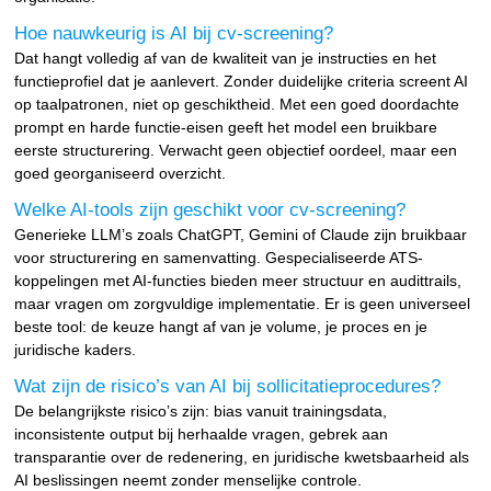
Hoe nauwkeurig is AI bij cv-screening?
Dat hangt volledig af van de kwaliteit van je instructies en het
functieprofiel dat je aanlevert. Zonder duidelijke criteria screent AI
op taalpatronen, niet op geschiktheid. Met een goed doordachte
prompt en harde functie-eisen geeft het model een bruikbare
eerste structurering. Verwacht geen objectief oordeel, maar een
goed georganiseerd overzicht.
Welke AI-tools zijn geschikt voor cv-screening?
Generieke LLM’s zoals ChatGPT, Gemini of Claude zijn bruikbaar
voor structurering en samenvatting. Gespecialiseerde ATS-
koppelingen met AI-functies bieden meer structuur en audittrails,
maar vragen om zorgvuldige implementatie. Er is geen universeel
beste tool: de keuze hangt af van je volume, je proces en je
juridische kaders.
Wat zijn de risico’s van AI bij sollicitatieprocedures?
De belangrijkste risico’s zijn: bias vanuit trainingsdata,
inconsistente output bij herhaalde vragen, gebrek aan
transparantie over de redenering, en juridische kwetsbaarheid als
AI beslissingen neemt zonder menselijke controle.