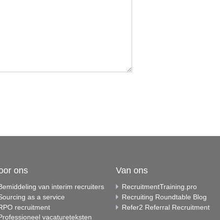
oor ons
Van ons
Bemiddeling van interim recruiters
RecruitmentTraining.pro
Sourcing as a service
Recruiting Roundtable Blog
RPO recruitment
Refer2 Referral Recruitment
Professioneel vacatureteksten