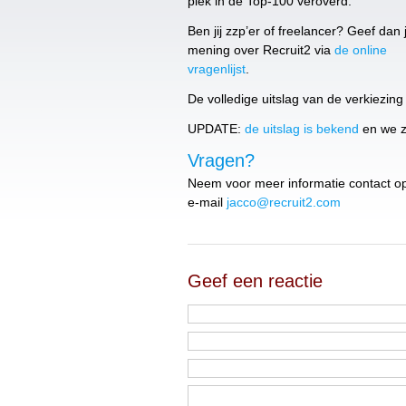
plek in de Top-100 veroverd.
Ben jij zzp’er of freelancer? Geef dan
mening over Recruit2 via
de online
vragenlijst
.
De volledige uitslag van de verkiezin
UPDATE:
de uitslag is bekend
en we zi
Vragen?
Neem voor meer informatie contact op
e-mail
jacco@recruit2.com
Geef een reactie