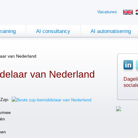
Vacatures
training
AI consultancy
AI automatisering
aar van Nederland
delaar van Nederland
Dageli
social
“Zzp-
armee
eën
een