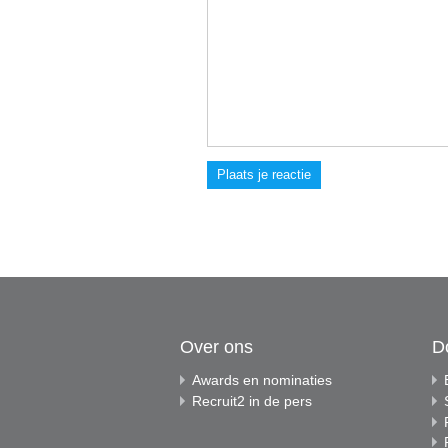
Plaats je reactie
Over ons
D
Awards en nominaties
Recruit2 in de pers