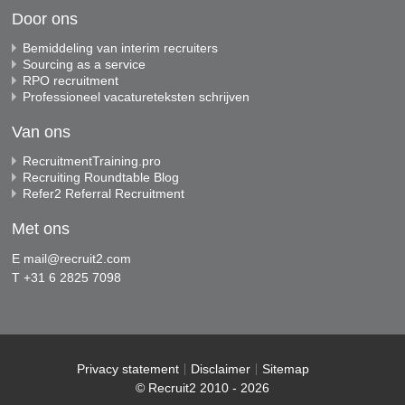
Door ons
Bemiddeling van interim recruiters
Sourcing as a service
RPO recruitment
Professioneel vacatureteksten schrijven
Van ons
RecruitmentTraining.pro
Recruiting Roundtable Blog
Refer2 Referral Recruitment
Met ons
E
mail@recruit2.com
T +31 6 2825 7098
Privacy statement
Disclaimer
Sitemap
© Recruit2 2010 - 2026