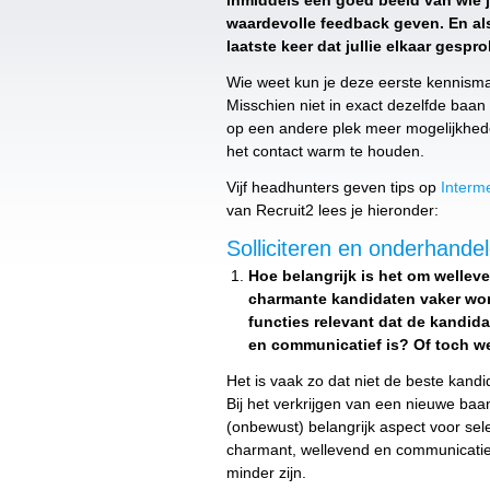
inmiddels een goed beeld van wie j
waardevolle feedback geven. En als 
laatste keer dat jullie elkaar gesp
Wie weet kun je deze eerste kennisma
Misschien niet in exact dezelfde baan 
op een andere plek meer mogelijkheden
het contact warm te houden.
Vijf headhunters geven tips op
Interme
van Recruit2 lees je hieronder:
Solliciteren en onderhande
Hoe belangrijk is het om welleve
charmante kandidaten vaker wor
functies relevant dat de kandida
en communicatief is? Of toch w
Het is vaak zo dat niet de beste kand
Bij het verkrijgen van een nieuwe ba
(onbewust) belangrijk aspect voor sele
charmant, wellevend en communicatief i
minder zijn.