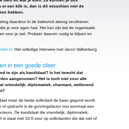
e bent en wat je kunt. Ze kunnen je dus
er een klik is, dan is dit misschien niet de
roken hebben.
king daardoor in de toekomst alsnog verzilveren.
die je voor ogen had. Het kan zijn dat de organisatie
 voor je ziet. Probeer daarom rustig te blijven en
diar.nl
. Het volledige interview met Jacco Valkenburg
len in een goede sfeer
nd te zijn als kandidaat? Is het terecht dat
den aangenomen? Het is toch niet voor alle
at vriendelijk, diplomatiek, charmant, wellevend
el?
idaat maar de beste sollicitant de baan gegund wordt.
an of opdracht is de gunningsfactor nou eenmaal een
cteurs. De kandidaat die vriendelijk, diplomatiek,
s staat met 10-0 voor op sollicitanten die dat niet of