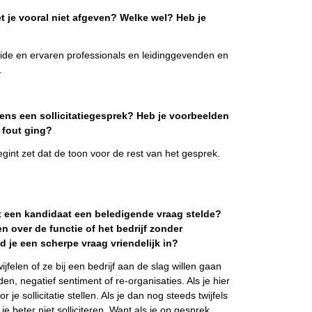
 je vooral niet afgeven? Welke wel? Heb je
leide en ervaren professionals en leidinggevenden en
.
ens een sollicitatiegesprek? Heb je voorbeelden
 fout ging?
gint zet dat de toon voor de rest van het gesprek.
 een kandidaat een beledigende vraag stelde?
n over de functie of het bedrijf zonder
 je een scherpe vraag vriendelijk in?
ijfelen of ze bij een bedrijf aan de slag willen gaan
, negatief sentiment of re-organisaties. Als je hier
je sollicitatie stellen. Als je dan nog steeds twijfels
n je beter niet solliciteren. Want als je op gesprek