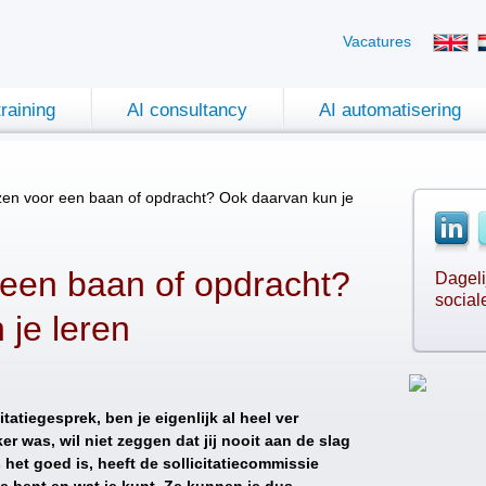
Vacatures
training
AI consultancy
AI automatisering
en voor een baan of opdracht? Ook daarvan kun je
een baan of opdracht?
Dageli
social
je leren
tatiegesprek, ben je eigenlijk al heel ver
r was, wil niet zeggen dat jij nooit aan de slag
ls het goed is, heeft de sollicitatiecommissie