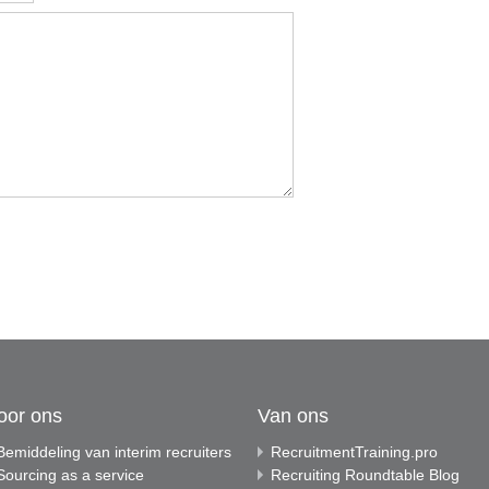
oor ons
Van ons
Bemiddeling van interim recruiters
RecruitmentTraining.pro
Sourcing as a service
Recruiting Roundtable Blog