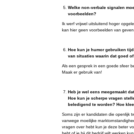
Welke non-verbale signalen moet
voorbeelden?
Ik werf vrijwel uitsluitend hoger opge
kan hier geen voorbeelden van geven
Hoe kun je humor gebruiken tijd
van situaties waarin dat goed of
Als een gesprek in een goede sfeer be
Maak er gebruik van!
Heb je wel eens meegemaakt dat
Hoe kun je scherpe vragen stelle
beledigend te worden? Hoe kleed
Soms zijn er kandidaten die openlijk tw
vanwege moeilijke marktomstandigheden
vragen over hebt kun je deze beter voor 
hebt of je bij dit bedrijf wilt werken ku