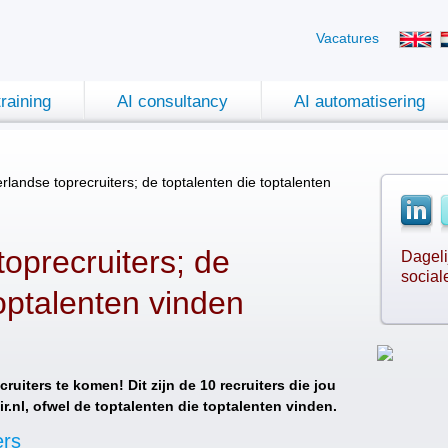
Vacatures
training
AI consultancy
AI automatisering
landse toprecruiters; de toptalenten die toptalenten
oprecruiters; de
Dageli
social
toptalenten vinden
cruiters te komen! Dit zijn de 10 recruiters die jou
.nl, ofwel de toptalenten die toptalenten vinden.
ers