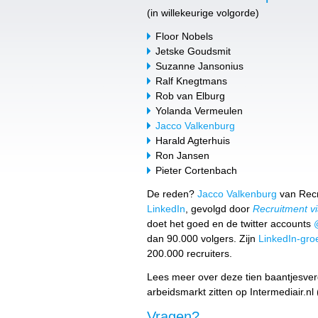
(in willekeurige volgorde)
Floor Nobels
Jetske Goudsmit
Suzanne Jansonius
Ralf Knegtmans
Rob van Elburg
Yolanda Vermeulen
Jacco Valkenburg
Harald Agterhuis
Ron Jansen
Pieter Cortenbach
De reden?
Jacco Valkenburg
van Recr
LinkedIn
, gevolgd door
Recruitment vi
doet het goed en de twitter accounts
dan 90.000 volgers. Zijn
LinkedIn-gro
200.000 recruiters.
Lees meer over deze tien baantjesve
arbeidsmarkt zitten op Intermediair.nl 
Vragen?