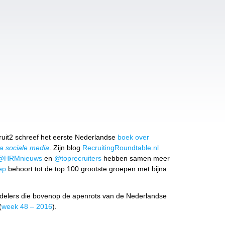
uit2 schreef het eerste Nederlandse
boek over
a sociale media
. Zijn blog
RecruitingRoundtable.nl
@HRMnieuws
en
@toprecruiters
hebben samen meer
ep
behoort tot de top 100 grootste groepen met bijna
rdelers die bovenop de apenrots van de Nederlandse
(
week 48 – 2016
).