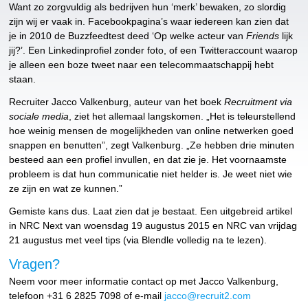
Want zo zorgvuldig als bedrijven hun ‘merk’ bewaken, zo slordig
zijn wij er vaak in. Facebookpagina’s waar iedereen kan zien dat
je in 2010 de Buzzfeedtest deed ‘Op welke acteur van
Friends
lijk
jij?’. Een Linkedinprofiel zonder foto, of een Twitteraccount waarop
je alleen een boze tweet naar een telecommaatschappij hebt
staan.
Recruiter Jacco Valkenburg, auteur van het boek
Recruitment via
sociale media
, ziet het allemaal langskomen. „Het is teleurstellend
hoe weinig mensen de mogelijkheden van online netwerken goed
snappen en benutten”, zegt Valkenburg. „Ze hebben drie minuten
besteed aan een profiel invullen, en dat zie je. Het voornaamste
probleem is dat hun communicatie niet helder is. Je weet niet wie
ze zijn en wat ze kunnen.”
Gemiste kans dus. Laat zien dat je bestaat. Een uitgebreid artikel
in NRC Next van woensdag 19 augustus 2015 en NRC van vrijdag
21 augustus met veel tips (via Blendle volledig na te lezen).
Vragen?
Neem voor meer informatie contact op met Jacco Valkenburg,
telefoon +31 6 2825 7098 of e-mail
jacco@recruit2.com