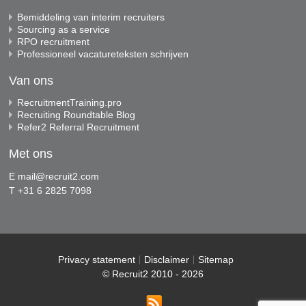
Bemiddeling van interim recruiters
Sourcing as a service
RPO recruitment
Professioneel vacatureteksten schrijven
Van ons
RecruitmentTraining.pro
Recruiting Roundtable Blog
Refer2 Referral Recruitment
Met ons
E
mail@recruit2.com
T +31 6 2825 7098
Privacy statement
Disclaimer
Sitemap
© Recruit2 2010 - 2026