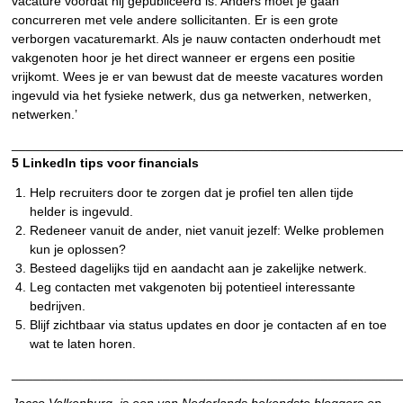
vacature voordat hij gepubliceerd is. Anders moet je gaan
concurreren met vele andere sollicitanten. Er is een grote
verborgen vacaturemarkt. Als je nauw contacten onderhoudt met
vakgenoten hoor je het direct wanneer er ergens een positie
vrijkomt. Wees je er van bewust dat de meeste vacatures worden
ingevuld via het fysieke netwerk, dus ga netwerken, netwerken,
netwerken.’
______________________________________________________
5 LinkedIn tips voor financials
Help recruiters door te zorgen dat je profiel ten allen tijde
helder is ingevuld.
Redeneer vanuit de ander, niet vanuit jezelf: Welke problemen
kun je oplossen?
Besteed dagelijks tijd en aandacht aan je zakelijke netwerk.
Leg contacten met vakgenoten bij potentieel interessante
bedrijven.
Blijf zichtbaar via status updates en door je contacten af en toe
wat te laten horen.
______________________________________________________
Jacco Valkenburg, is een van Nederlands bekendste bloggers op