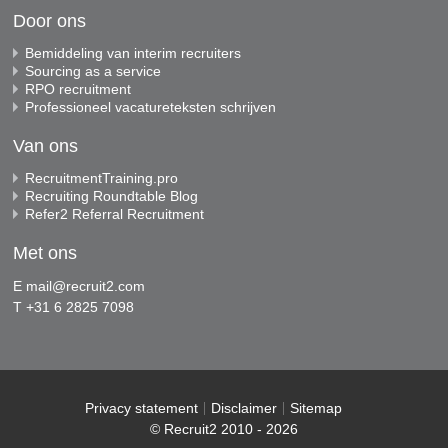
Door ons
Bemiddeling van interim recruiters
Sourcing as a service
RPO recruitment
Professioneel vacatureteksten schrijven
Van ons
RecruitmentTraining.pro
Recruiting Roundtable Blog
Refer2 Referral Recruitment
Met ons
E
mail@recruit2.com
T +31 6 2825 7098
Privacy statement
Disclaimer
Sitemap
© Recruit2 2010 - 2026