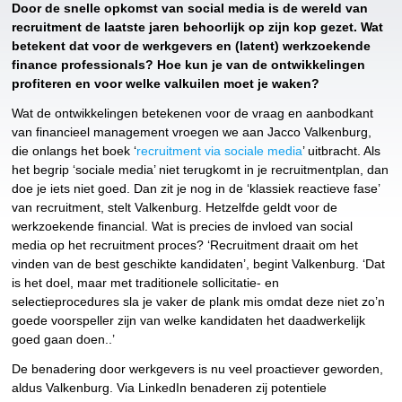
Door de snelle opkomst van social media is de wereld van
recruitment de laatste jaren behoorlijk op zijn kop gezet. Wat
betekent dat voor de werkgevers en (latent) werkzoekende
finance professionals? Hoe kun je van de ontwikkelingen
profiteren en voor welke valkuilen moet je waken?
Wat de ontwikkelingen betekenen voor de vraag en aanbodkant
van financieel management vroegen we aan Jacco Valkenburg,
die onlangs het boek ‘
recruitment via sociale media
’ uitbracht. Als
het begrip ‘sociale media’ niet terugkomt in je recruitmentplan, dan
doe je iets niet goed. Dan zit je nog in de ‘klassiek reactieve fase’
van recruitment, stelt Valkenburg. Hetzelfde geldt voor de
werkzoekende financial. Wat is precies de invloed van social
media op het recruitment proces? ‘Recruitment draait om het
vinden van de best geschikte kandidaten’, begint Valkenburg. ‘Dat
is het doel, maar met traditionele sollicitatie- en
selectieprocedures sla je vaker de plank mis omdat deze niet zo’n
goede voorspeller zijn van welke kandidaten het daadwerkelijk
goed gaan doen..’
De benadering door werkgevers is nu veel proactiever geworden,
aldus Valkenburg. Via LinkedIn benaderen zij potentiele