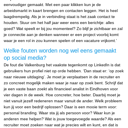
eenvoudiger gemaakt. Met een paar klikken kun je de
arbeidsmarkt in kaart brengen en contacten leggen. Het is heel
laagdrempelig. Als je in verbinding staat is het zaak contact te
houden. Stuur om het half jaar weer eens een berichtje: alles
goed? Wat speelt er bij jou momenteel? Zo blijf je zichtbaar en zal
je connectie aan je denken wanneer er een project voorbij komt
waar je een rol in zou kunnen spelen of een vacature vrijkomt.’
Welke fouten worden nog wel eens gemaakt
op social media?
De fout die Valkenburg het vaakste tegenkomt op LinkedIn is dat
gebruikers hun profiel niet op orde hebben. ‘Dan staat er: ‘op zoek
naar nieuwe uitdaging’. Je moet je verplaatsen in de recruiter en
zo concreet mogelijk maken waar je naar op zoek bent. Schrijf dat
je een vaste baan zoekt als financieel analist in Eindhoven voor
vier dagen in de week. Hoe concreter, hoe beter. Daarbij moet je
niet vanuit jezelf redeneren maar vanuit de ander. Welk probleem
kun jij voor een bedrijf oplossen? Daar is een mooie term voor:
personal branding. Waar sta jij als persoon voor? Waar kun je
anderen mee helpen? Wat is jouw toegevoegde waarde? Als een
recruiter moet zoeken naar wat je precies wilt en kunt, en dat is