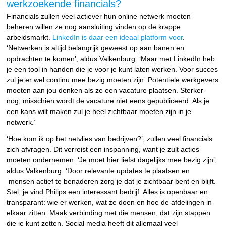
werkzoekende financials?
Financials zullen veel actiever hun online netwerk moeten
beheren willen ze nog aansluiting vinden op de krappe
arbeidsmarkt.
LinkedIn is daar een ideaal platform voor
.
‘Netwerken is altijd belangrijk geweest op aan banen en
opdrachten te komen’, aldus Valkenburg. ‘Maar met LinkedIn heb
je een tool in handen die je voor je kunt laten werken. Voor succes
zul je er wel continu mee bezig moeten zijn. Potentiele werkgevers
moeten aan jou denken als ze een vacature plaatsen. Sterker
nog, misschien wordt de vacature niet eens gepubliceerd. Als je
een kans wilt maken zul je heel zichtbaar moeten zijn in je
netwerk.’
‘Hoe kom ik op het netvlies van bedrijven?’, zullen veel financials
zich afvragen. Dit verreist een inspanning, want je zult acties
moeten ondernemen. ‘Je moet hier liefst dagelijks mee bezig zijn’,
aldus Valkenburg. ‘Door relevante updates te plaatsen en
mensen actief te benaderen zorg je dat je zichtbaar bent en blijft.
Stel, je vind Philips een interessant bedrijf. Alles is openbaar en
transparant: wie er werken, wat ze doen en hoe de afdelingen in
elkaar zitten. Maak verbinding met die mensen; dat zijn stappen
die je kunt zetten. Social media heeft dit allemaal veel