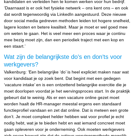
kandidaten en verleiden hen te komen werken voor hun bedrijf.
‘Daarnaast is er ook het fysieke netwerk – ons kent ons – en ook
dat wordt tegenwoordig via LinkedIn aangestuurd. Deze nieuwe
door social media gedreven methoden leiden tot hogere snelheid,
lagere kosten en betere kwaliteit. Maar je moet er wel goed mee
om weten te gaan. Het is veel meer een proces waar je continu
mee bezig moet zijn, dan een periodiek traject met een kop en
een staart.’
Wat zijn de belangrijkste do’s en don’ts voor
werkgevers?
Valkenburg: ‘Een belangrijke ‘do’ is heel expliciet maken naar wat
voor kandidaat je op zoek bent. Dat begint met een gedegen
‘vacature intake’ en is een ontzettend belangrijke exercitie die je
moet doorlopen voordat je het wervingsproces start. In de praktijk
gebeurt dat te weinig. Als er een vacature online gezet moet
worden haalt de HR-manager meestal ergens een standaard
functieprofiel vandaan en zet dat online. Dat is meteen een grote
don’t. Je moet compleet helder hebben wat voor profiel je echt
nodig hebt, wat je te bieden hebt en wat iemand concreet moet
gaan opleveren voor je onderneming. Ook moeten werkgevers
zich ervan bewust zijn dat de actieve wervingsmethode mogelijk