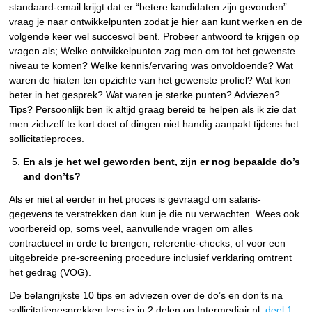
standaard-email krijgt dat er “betere kandidaten zijn gevonden”
vraag je naar ontwikkelpunten zodat je hier aan kunt werken en de
volgende keer wel succesvol bent. Probeer antwoord te krijgen op
vragen als; Welke ontwikkelpunten zag men om tot het gewenste
niveau te komen? Welke kennis/ervaring was onvoldoende? Wat
waren de hiaten ten opzichte van het gewenste profiel? Wat kon
beter in het gesprek? Wat waren je sterke punten? Adviezen?
Tips? Persoonlijk ben ik altijd graag bereid te helpen als ik zie dat
men zichzelf te kort doet of dingen niet handig aanpakt tijdens het
sollicitatieproces.
En als je het wel geworden bent, zijn er nog bepaalde do’s
and don’ts?
Als er niet al eerder in het proces is gevraagd om salaris-
gegevens te verstrekken dan kun je die nu verwachten. Wees ook
voorbereid op, soms veel, aanvullende vragen om alles
contractueel in orde te brengen, referentie-checks, of voor een
uitgebreide pre-screening procedure inclusief verklaring omtrent
het gedrag (VOG).
De belangrijkste 10 tips en adviezen over de do’s en don’ts na
sollicitatiegesprekken lees je in 2 delen op Intermediair.nl;
deel 1