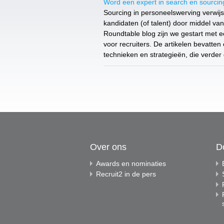
Word een expert in search en sourcin
Sourcing in personeelswerving verwijst
kandidaten (of talent) door middel va
Roundtable blog zijn we gestart met e
voor recruiters. De artikelen bevatt
technieken en strategieën, die verde
Over ons
D
Awards en nominaties
Recruit2 in de pers