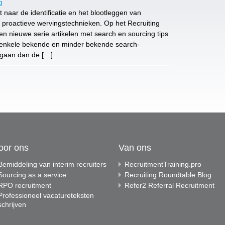
g
 naar de identificatie en het blootleggen van
n proactieve wervingstechnieken. Op het Recruiting
en nieuwe serie artikelen met search en sourcing tips
en enkele bekende en minder bekende search-
r gaan dan de […]
oor ons
Van ons
Bemiddeling van interim recruiters
RecruitmentTraining.pro
Sourcing as a service
Recruiting Roundtable Blog
RPO recruitment
Refer2 Referral Recruitment
Professioneel vacatureteksten
schrijven