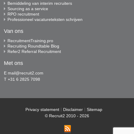
Bemiddeling van interim recruiters
Sourcing as a service
RPO recruitment
Professioneel vacatureteksten schrijven
Van ons
RecruitmentTraining.pro
Recruiting Roundtable Blog
Refer2 Referral Recruitment
Met ons
E
mail@recruit2.com
T +31 6 2825 7098
Privacy statement
Disclaimer
Sitemap
© Recruit2 2010 - 2026